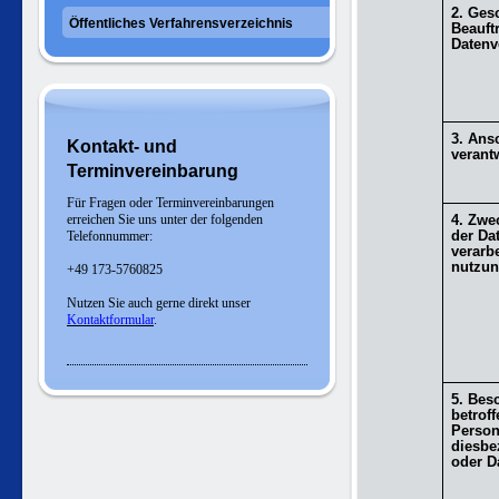
2. Ges
Öffentliches Verfahrensverzeichnis
Beauftr
Datenv
3. Ansc
Kontakt- und
verant
Terminvereinbarung
Für Fragen oder Terminvereinbarungen
erreichen Sie uns unter der folgenden
4. Zw
der Da
Telefonnummer:
verarb
nutzu
+49 173-5760825
Nutzen Sie auch gerne direkt unser
Kontaktformular
.
5. Bes
betrof
Person
diesbe
oder D