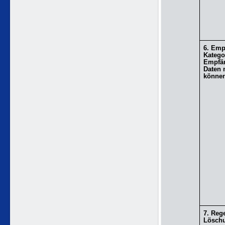
6. Emp
Katego
Empfän
Daten 
könne
7. Rege
Löschu