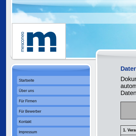
Date
Dokum
Startseite
autom
Über uns
Daten
Für Firmen
Für Bewerber
Kontakt
1. Vera
Impressum